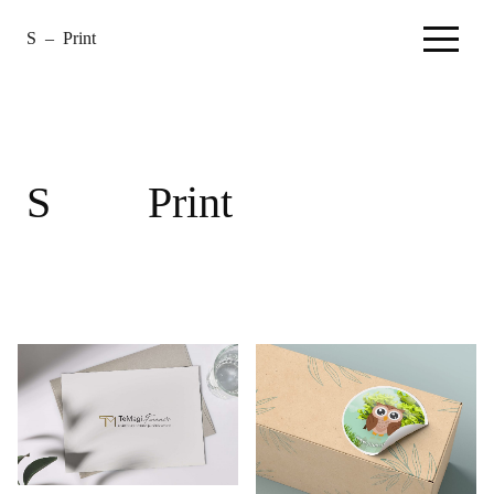
S
–
Print
–
Avaleht
S
Print