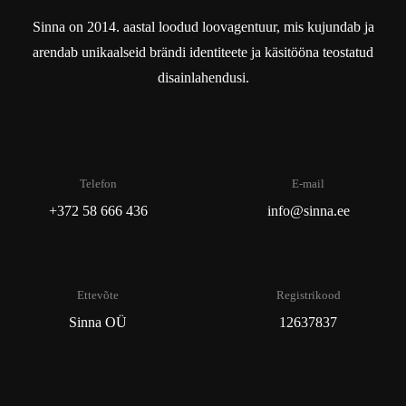
Sinna on 2014. aastal loodud loovagentuur, mis kujundab ja
arendab unikaalseid brändi identiteete ja käsitööna teostatud
disainlahendusi.
Telefon
E-mail
+372 58 666 436
info@sinna.ee
Ettevõte
Registrikood
Sinna OÜ
12637837