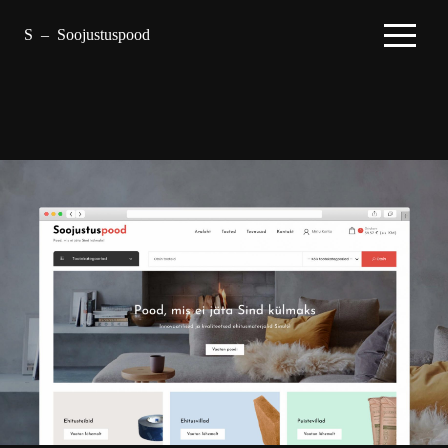
S
–
Soojustuspood
–
Projektid