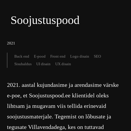
Soojustuspood
2021
Back end
E-pood
Front end
Logo disain
SEO
Sisuhaldus
UI disain
UX disain
2021. aastal kujundasime ja arendasime värske
e-poe, et Soojustuspood.ee klientidel oleks
lihtsam ja mugavam viis tellida erinevaid
soojustusmaterjale. Tegemist on lõbusate ja
tegusate Villavendadega, kes on tuttavad